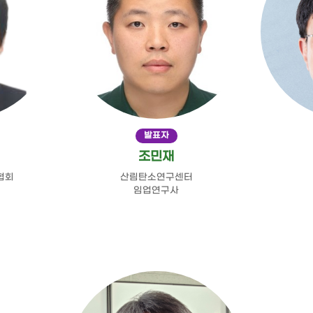
발표자
조민재
협회
산림탄소연구센터
임업연구사