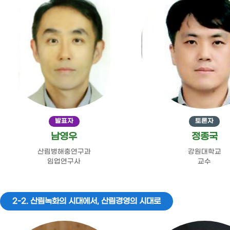
발표자
토론자
남영우
정종국
산림병해충연구과
강원대학교
임업연구사
교수
2-2. 산림녹화의 시대에서, 산림경영의 시대로