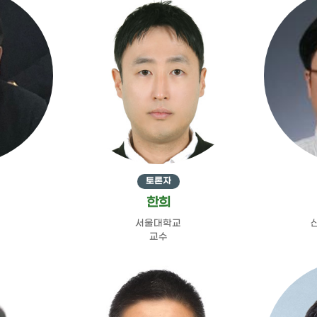
토론자
한희
서울대학교
교수