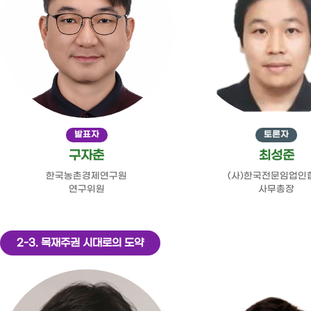
발표자
토론자
구자춘
최성준
한국농촌경제연구원
(사)한국전문임업인
연구위원
사무총장
2-3. 목재주권 시대로의 도약