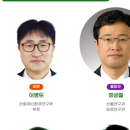
좌장
발표자
이병두
정성철
산림재난환경연구부
산불연구과
부장
임업연구관