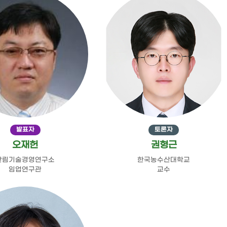
발표자
토론자
오재헌
권형근
산림기술경영연구소
한국농수산대학교
임업연구관
교수