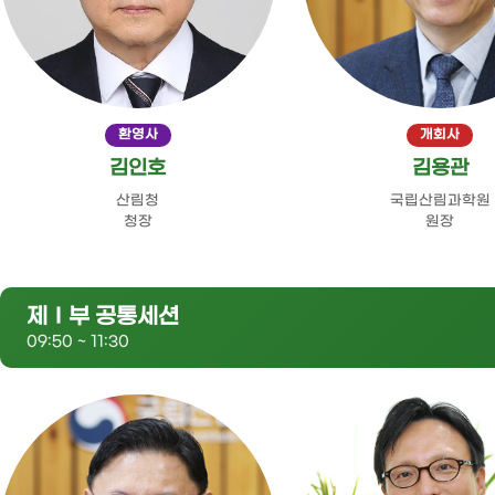
환영사
개회사
김인호
김용관
산림청
국립산림과학원
청장
원장
제Ⅰ부 공통세션
09:50 ~ 11:30