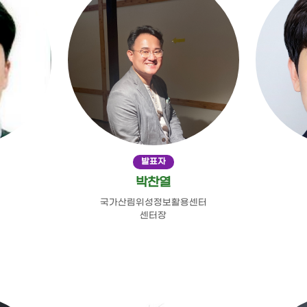
발표자
박찬열
국가산림위성정보활용센터
센터장