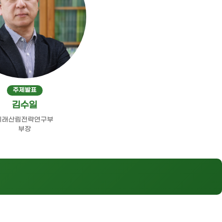
주제발표
김수일
미래산림전략연구부
부장