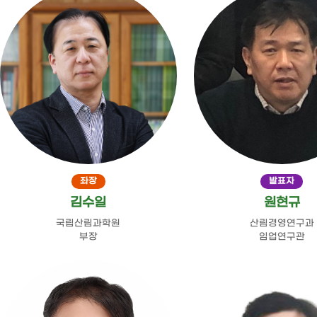
좌장
발표자
김수일
원현규
국립산림과학원
산림경영연구과
부장
임업연구관