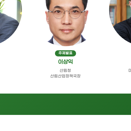
주제발표
이상익
산림청
산림산업정책국장