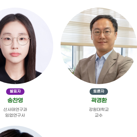
발표자
토론자
송찬영
곽경환
산사태연구과
강원대학교
임업연구사
교수