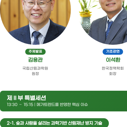
주제발표
기조강연
김용관
이석환
국립산림과학원
한국정책학회
원장
회장
제Ⅱ부 특별세션
13:30 ∼ 15:15 | 메가트렌드를 반영한 핵심 이슈
2-1. 숲과 사람을 살리는 과학기반 산림재난 방지 기술