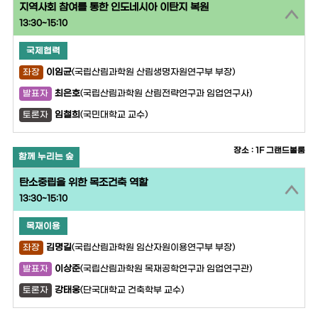
지역사회 참여를 통한 인도네시아 이탄지 복원
13:30~15:10
국제협력
이임균
(국립산림과학원 산림생명자원연구부 부장)
좌장
최은호
(국립산림과학원 산림전략연구과 임업연구사)
발표자
임철희
(국민대학교 교수)
토론자
장소 : 1F 그랜드볼룸
함께 누리는 숲
탄소중립을 위한 목조건축 역할
13:30~15:10
목재이용
김명길
(국립산림과학원 임산자원이용연구부 부장)
좌장
이상준
(국립산림과학원 목재공학연구과 임업연구관)
발표자
강태웅
(단국대학교 건축학부 교수)
토론자