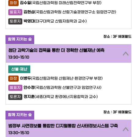
김수일
(국립산림과학원 미래산림전략연구부 부장)
좌장
김현섭
(국립산림과학원 산림기술경영연구소 임업연구관)
발표자
박영대
(대구대학교 산림자원학과 교수)
토론자
장소 : 3F 에메랄드
함께 지키는 숲
첨단 과학기술의 접목을 통한 더 정확한 산불재난 예측
13:30~15:10
산불·재난
이병두
(국립산림과학원 산림재난·환경연구부 부장)
좌장
안수정
(국립산림과학원 산불연구과 임업연구사)
발표자
정지훈
(세종대학교 환경에너지융합학과 교수)
토론자
장소 : 3F 에메랄드
함께 지키는 숲
범정부 사면정보를 통합한 디지털통합 산사태정보시스템 구축
13:30~15:10