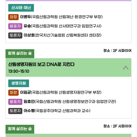
산사태·재난
이병두
(국립산림과학원 산림재난·환경연구부 부장)
좌장
유송
(국립산림과학원 산사태연구과 임업연구사)
발표자
이상호
(한국치산기술협회 산림복원센터 센터장)
토론자
장소 : 2F 사파이어
함께 살리는 숲
산림생명자원의 보고 DNA로 지킨다
13:30~15:10
생명자원
이임균
(국립산림과학원 산림생명자원연구부 부장)
좌장
임효인
(국립산림과학원 산림생명정보연구과 임업연구관)
발표자
어수형
(국립공주대학교 산림과학과 교수)
토론자
장소 : 2F 사파이어
함께 살리는 숲